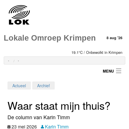
Lokale Omroep Krimpen
8 aug '26
19.1°C / Onbewolkt in Krimpen
-
-
MENU
Actueel
Archief
Login
Waar staat mijn thuis?
Home
De column van Karin Timm
Programma's
23 mei 2026
Karin Timm