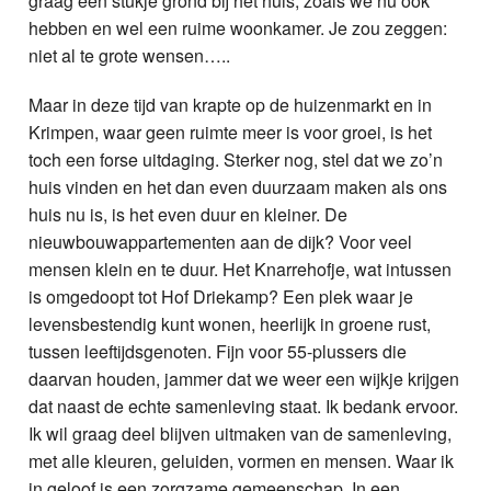
graag een stukje grond bij het huis, zoals we nu ook
hebben en wel een ruime woonkamer. Je zou zeggen:
niet al te grote wensen…..
Maar in deze tijd van krapte op de huizenmarkt en in
Krimpen, waar geen ruimte meer is voor groei, is het
toch een forse uitdaging. Sterker nog, stel dat we zo’n
huis vinden en het dan even duurzaam maken als ons
huis nu is, is het even duur en kleiner. De
nieuwbouwappartementen aan de dijk? Voor veel
mensen klein en te duur. Het Knarrehofje, wat intussen
is omgedoopt tot Hof Driekamp? Een plek waar je
levensbestendig kunt wonen, heerlijk in groene rust,
tussen leeftijdsgenoten. Fijn voor 55-plussers die
daarvan houden, jammer dat we weer een wijkje krijgen
dat naast de echte samenleving staat. Ik bedank ervoor.
Ik wil graag deel blijven uitmaken van de samenleving,
met alle kleuren, geluiden, vormen en mensen. Waar ik
in geloof is een zorgzame gemeenschap. In een