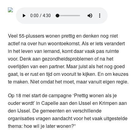
Nieuws
Foto's
Video
Veel 55-plussers wonen prettig en denken nog niet
actief na over hun woontoekomst. Als er iets verandert
Webcam
in het leven van iemand, komt daar vaak pas ruimte
voor. Denk aan gezondheidsproblemen of na het
Info
overlijden van een partner. Maar juist als het nog goed
gaat, is er rust en tijd om vooruit te kijken. En om keuzes
te maken. Niet omdat het moet, maar vanuit eigen regie.
Op 18 mei start de campagne ‘Prettig wonen als je
ouder wordt’ in Capelle aan den IJssel en Krimpen aan
den IJssel. De gemeenten en verschillende
organisaties vragen aandacht voor het vaak uitgestelde
thema: hoe wil je later wonen?”