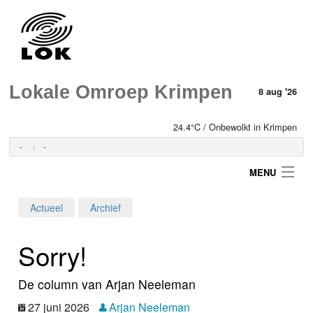
Lokale Omroep Krimpen
8 aug '26
24.4°C / Onbewolkt in Krimpen
-
-
MENU
Actueel
Archief
Login
Sorry!
Home
De column van Arjan Neeleman
Programma's
27 juni 2026
Arjan Neeleman