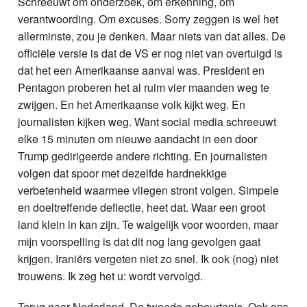
Schreeuwt om onderzoek, om erkenning, om
verantwoording. Om excuses. Sorry zeggen is wel het
allerminste, zou je denken. Maar niets van dat alles. De
officiële versie is dat de VS er nog niet van overtuigd is
dat het een Amerikaanse aanval was. President en
Pentagon proberen het al ruim vier maanden weg te
zwijgen. En het Amerikaanse volk kijkt weg. En
journalisten kijken weg. Want social media schreeuwt
elke 15 minuten om nieuwe aandacht in een door
Trump gedirigeerde andere richting. En journalisten
volgen dat spoor met dezelfde hardnekkige
verbetenheid waarmee vliegen stront volgen. Simpele
en doeltreffende deflectie, heet dat. Waar een groot
land klein in kan zijn. Te walgelijk voor woorden, maar
mijn voorspelling is dat dit nog lang gevolgen gaat
krijgen. Iraniërs vergeten niet zo snel. Ik ook (nog) niet
trouwens. Ik zeg het u: wordt vervolgd.
Terug naar Nederland. De tweede gebeurtenis. Ook ons