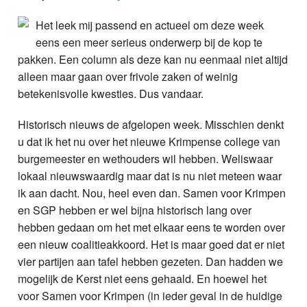
Nieuws
Het leek mij passend en actueel om deze week
eens een meer serieus onderwerp bij de kop te
Foto's
pakken. Een column als deze kan nu eenmaal niet altijd
alleen maar gaan over frivole zaken of weinig
Video
betekenisvolle kwesties. Dus vandaar.
Webcam
Historisch nieuws de afgelopen week. Misschien denkt
u dat ik het nu over het nieuwe Krimpense college van
Info
burgemeester en wethouders wil hebben. Weliswaar
lokaal nieuwswaardig maar dat is nu niet meteen waar
ik aan dacht. Nou, heel even dan. Samen voor Krimpen
en SGP hebben er wel bijna historisch lang over
hebben gedaan om het met elkaar eens te worden over
een nieuw coalitieakkoord. Het is maar goed dat er niet
vier partijen aan tafel hebben gezeten. Dan hadden we
mogelijk de Kerst niet eens gehaald. En hoewel het
voor Samen voor Krimpen (in ieder geval in de huidige