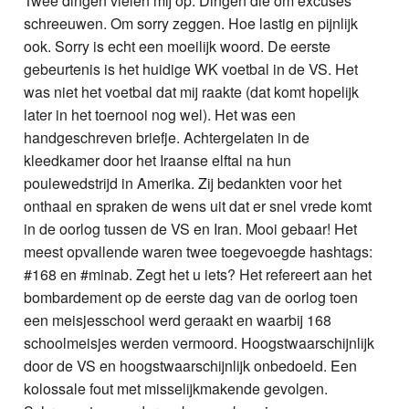
Twee dingen vielen mij op. Dingen die om excuses
schreeuwen. Om sorry zeggen. Hoe lastig en pijnlijk
ook. Sorry is echt een moeilijk woord. De eerste
gebeurtenis is het huidige WK voetbal in de VS. Het
was niet het voetbal dat mij raakte (dat komt hopelijk
later in het toernooi nog wel). Het was een
handgeschreven briefje. Achtergelaten in de
kleedkamer door het Iraanse elftal na hun
poulewedstrijd in Amerika. Zij bedankten voor het
onthaal en spraken de wens uit dat er snel vrede komt
in de oorlog tussen de VS en Iran. Mooi gebaar! Het
meest opvallende waren twee toegevoegde hashtags:
#168 en #minab. Zegt het u iets? Het refereert aan het
bombardement op de eerste dag van de oorlog toen
een meisjesschool werd geraakt en waarbij 168
schoolmeisjes werden vermoord. Hoogstwaarschijnlijk
door de VS en hoogstwaarschijnlijk onbedoeld. Een
kolossale fout met misselijkmakende gevolgen.