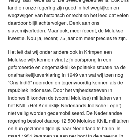
land en onze regering zijn goed in het wegkijken en
wegzwijgen van historisch onrecht en het leed dat velen
daardoor blijft achtervolgen. Denk aan ons
slavernijverleden. Maar ook, meer recent, de Molukse
kwestie. Nou ja, recent; 75 jaar om meer precies te zijn.
Het feit dat wij onder andere ook in Krimpen een
Molukse wijk kennen vindt zijn oorsprong in een
geforceerde en ongemakkelijke politieke situatie na de
onafhankelijksverklaring in 1949 van wat wij toen nog
“Ons Indië” noemden en tegenwoordig kennen als de
republiek Indonesië. Door het vrijheidsstreven in
Indonesië konden de (vooral Molukse) militairen van
het KNIL (Het Koninklijk Nederlands-Indische Leger)
niet veilig worden gedemobiliseerd. De Nederlandse
regering besloot daarop 12.500 Molukse KNIL militairen
en hun gezinnen tijdelijk naar Nederland te halen. In
maart 1951 kwamen ze aan per boot in de sneeuw. In