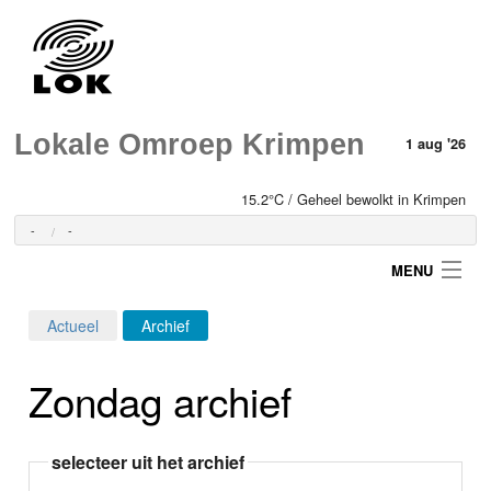
Lokale Omroep Krimpen
1 aug '26
15.2°C / Geheel bewolkt in Krimpen
-
-
MENU
Actueel
Archief
Login
Zondag archief
Home
Programma's
selecteer uit het archief