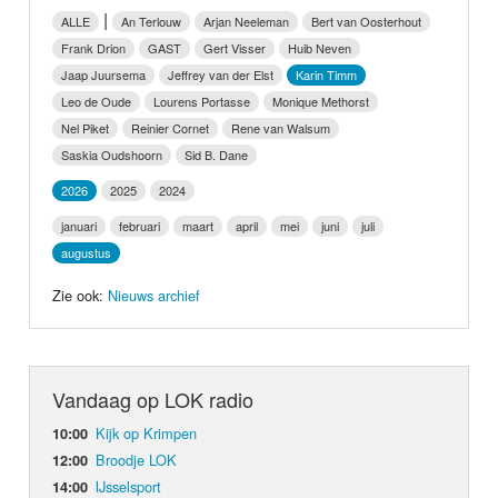
Nieuws
|
ALLE
An Terlouw
Arjan Neeleman
Bert van Oosterhout
Frank Drion
GAST
Gert Visser
Huib Neven
Foto's
Jaap Juursema
Jeffrey van der Elst
Karin Timm
Leo de Oude
Lourens Portasse
Monique Methorst
Video
Nel Piket
Reinier Cornet
Rene van Walsum
Saskia Oudshoorn
Sid B. Dane
Webcam
2026
2025
2024
januari
februari
maart
april
mei
juni
juli
Info
augustus
Zie ook:
Nieuws archief
Vandaag op LOK radio
Kijk op Krimpen
10:00
Broodje LOK
12:00
IJsselsport
14:00