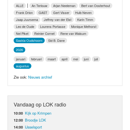
Nieuws
|
ALLE
An Terlouw
Arjan Neeleman
Bert van Oosterhout
Frank Drion
GAST
Gert Visser
Huib Neven
Foto's
Jaap Juursema
Jeffrey van der Elst
Karin Timm
Leo de Oude
Lourens Portasse
Monique Methorst
Video
Nel Piket
Reinier Cornet
Rene van Walsum
Saskia Oudshoorn
Sid B. Dane
Webcam
2026
januari
februari
maart
april
mei
juni
juli
Info
augustus
Zie ook:
Nieuws archief
Vandaag op LOK radio
Kijk op Krimpen
10:00
Broodje LOK
12:00
IJsselsport
14:00