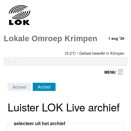
Lokale Omroep Krimpen
1 aug '26
15.2°C / Geheel bewolkt in Krimpen
-
-
MENU
Actueel
Archief
Login
Luister LOK Live archief
Home
Programma's
selecteer uit het archief