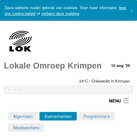
Deze website maakt gebruik van cookies. Voor meer informatie:
lees
×
ons cookie-beleid
of
verberg deze melding
.
Lokale Omroep Krimpen
10 aug '26
24°C / Onbewolkt in Krimpen
-
-
MENU
Algemeen
Evenementen
Programma's
Login
Medewerkers