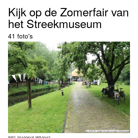
Home
Kijk op de Zomerfair van
Programma's
het Streekmuseum
Nieuws
41 foto's
Foto's
Video
Webcam
Vacatures
Info
IMG-20190615-WA0042