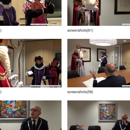
)
screenshots(61)
)
screenshots(58)