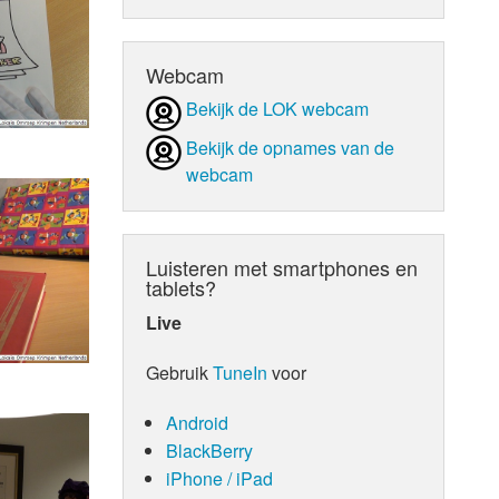
d Orgaan
Webcam
Bekijk de LOK webcam
Bekijk de opnames van de
webcam
Luisteren met smartphones en
tablets?
Live
Gebruik
TuneIn
voor
Android
BlackBerry
iPhone / iPad