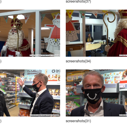
)
screenshots(37)
)
screenshots(34)
)
screenshots(31)