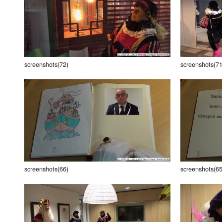
Luister LOK Live
Donderdag
LOK schijf
Vrijdag
Oude LOK programma's
Zaterdag
screenshots(72)
screenshots(71
Zondag
screenshots(66)
screenshots(65