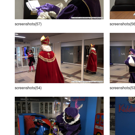
screenshots(57)
screenshots(56
screenshots(54)
screenshots(53