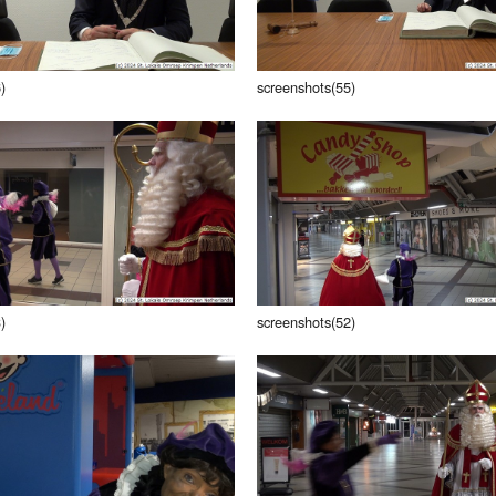
)
screenshots(55)
)
screenshots(52)