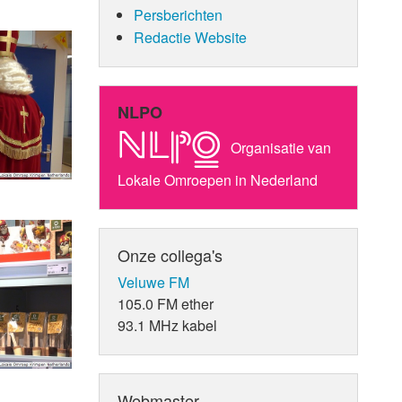
Persberichten
Redactie Website
NLPO
Organisatie van
Lokale Omroepen in Nederland
Onze collega's
Veluwe FM
105.0 FM ether
93.1 MHz kabel
Webmaster