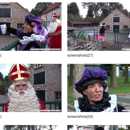
)
screenshots(27)
)
screenshots(24)