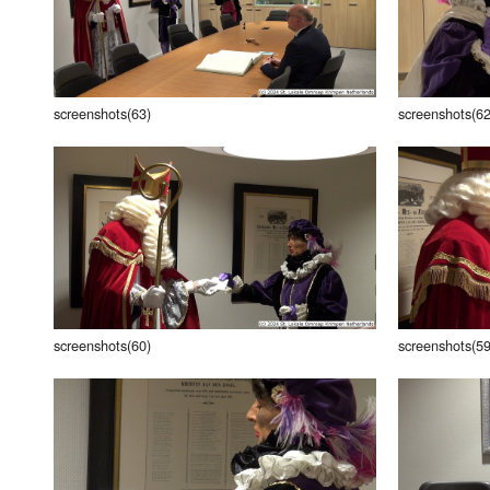
screenshots(63)
screenshots(62
screenshots(60)
screenshots(59