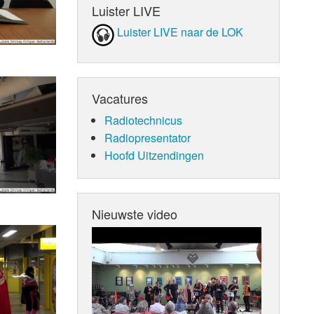
Luister LIVE
Luister LIVE naar de LOK
Vacatures
Radiotechnicus
Radiopresentator
Hoofd Uitzendingen
Nieuwste video