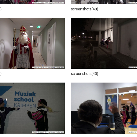
)
screenshots(43)
)
screenshots(40)