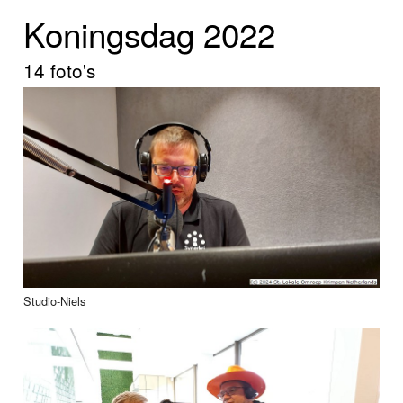
Home
Koningsdag 2022
Programma's
14 foto's
Nieuws
Foto's
Video
Webcam
Info
Studio-Niels