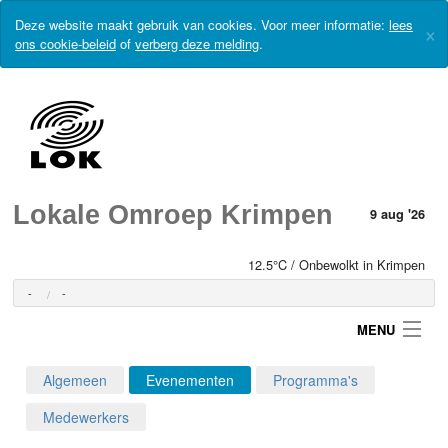
Deze website maakt gebruik van cookies. Voor meer informatie:
lees
×
ons cookie-beleid
of
verberg deze melding
.
Lokale Omroep Krimpen
9 aug '26
12.5°C / Onbewolkt in Krimpen
-
-
MENU
Algemeen
Evenementen
Programma's
Login
Medewerkers