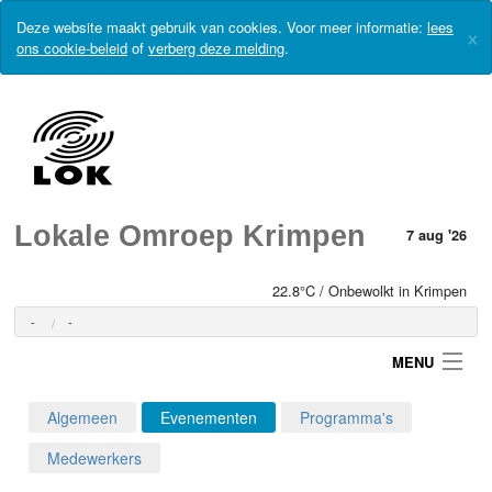
Deze website maakt gebruik van cookies. Voor meer informatie:
lees
×
ons cookie-beleid
of
verberg deze melding
.
Lokale Omroep Krimpen
7 aug '26
22.8°C / Onbewolkt in Krimpen
-
-
MENU
Algemeen
Evenementen
Programma's
Login
Medewerkers