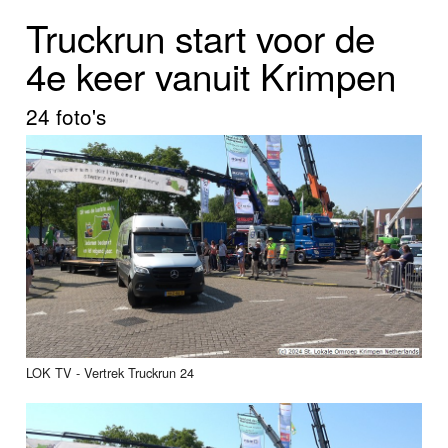
Home
Truckrun start voor de
Programma's
4e keer vanuit Krimpen
Nieuws
24 foto's
Foto's
Video
Webcam
Info
LOK TV - Vertrek Truckrun 24