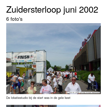
Home
Zuidersterloop juni 2002
Programma's
6 foto's
Nieuws
Foto's
Video
Webcam
Info
De lokatiestudio bij de start was in de gele keet