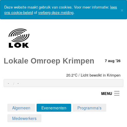
Deze website maakt gebruik van cookies. Voor meer informatie:
lees
×
ons cookie-beleid
of
verberg deze melding
.
Lokale Omroep Krimpen
7 aug '26
20.2°C / Licht bewolkt in Krimpen
-
-
MENU
Algemeen
Evenementen
Programma's
Login
Medewerkers