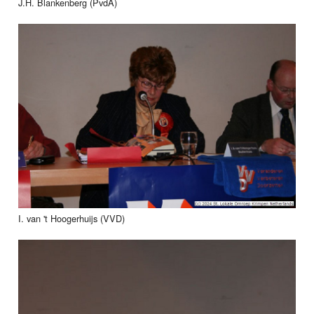
J.H. Blankenberg (PvdA)
I. van 't Hoogerhuijs (VVD)