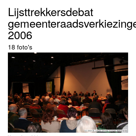
Home
Lijsttrekkersdebat
Programma's
gemeenteraadsverkiezing
2006
Nieuws
Foto's
18 foto's
Video
Webcam
Info