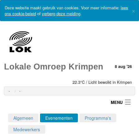
Deze website maakt gebruik van cookies. Voor meer informatie:
lees
×
ons cookie-beleid
of
verberg deze melding
.
Lokale Omroep Krimpen
8 aug '26
22.3°C / Licht bewolkt in Krimpen
-
-
MENU
Algemeen
Evenementen
Programma's
Login
Medewerkers