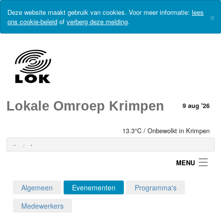
Deze website maakt gebruik van cookies. Voor meer informatie:
lees
×
ons cookie-beleid
of
verberg deze melding
.
Lokale Omroep Krimpen
9 aug '26
13.3°C / Onbewolkt in Krimpen
-
-
MENU
Algemeen
Evenementen
Programma's
Login
Medewerkers