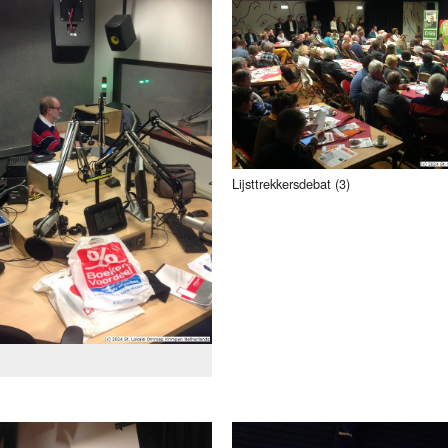
Programmabeleid Bepalen
Weerman
Over Krimpen a/d IJssel
Lijsttrekkersdebat (3)