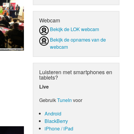
d Orgaan
Webcam
Bekijk de LOK webcam
Bekijk de opnames van de
webcam
Luisteren met smartphones en
tablets?
Live
Gebruik
TuneIn
voor
Android
BlackBerry
iPhone / iPad