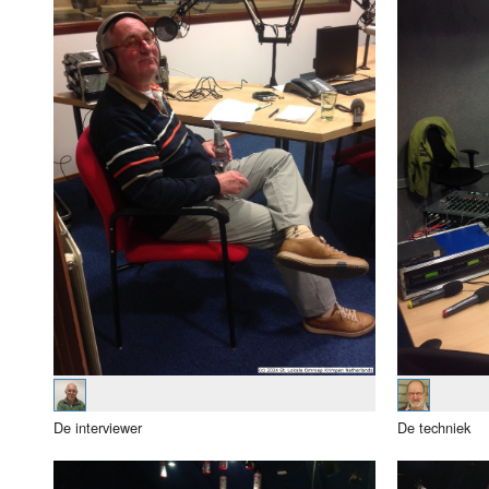
Luister LOK Live
Donderdag
LOK schijf
Vrijdag
Oude LOK programma's
Zaterdag
Zondag
De interviewer
De techniek