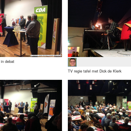
s in debat
TV regie tafel met Dick de Klerk