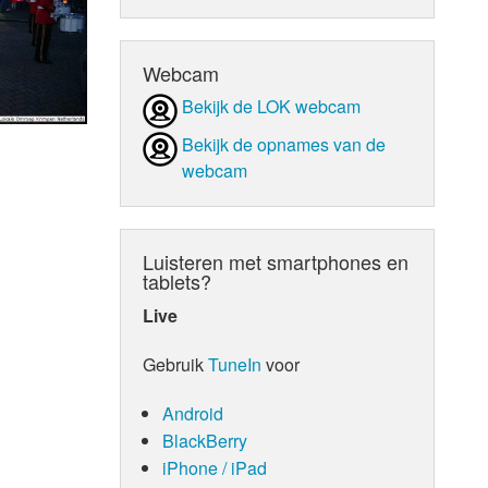
d Orgaan
Webcam
Bekijk de LOK webcam
Bekijk de opnames van de
webcam
Luisteren met smartphones en
tablets?
Live
Gebruik
TuneIn
voor
Android
BlackBerry
iPhone / iPad