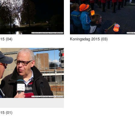
Programmabeleid Bepalen
Weerman
Over Krimpen a/d IJssel
15 (04)
Koningsdag 2015 (03)
15 (01)