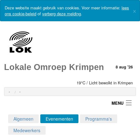
Deze website maakt gebruik van cookies. Voor meer informatie:
lees
×
ons cookie-beleid
of
verberg deze melding
.
Lokale Omroep Krimpen
8 aug '26
19°C / Licht bewolkt in Krimpen
-
-
MENU
Algemeen
Evenementen
Programma's
Login
Medewerkers