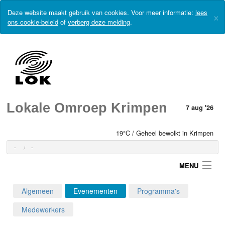
Deze website maakt gebruik van cookies. Voor meer informatie:
lees
×
ons cookie-beleid
of
verberg deze melding
.
Lokale Omroep Krimpen
7 aug '26
19°C / Geheel bewolkt in Krimpen
-
-
MENU
Algemeen
Evenementen
Programma's
Login
Medewerkers