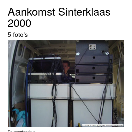
Home
Aankomst Sinterklaas
Programma's
2000
Nieuws
5 foto's
Foto's
Video
Webcam
Info
De reportagebus