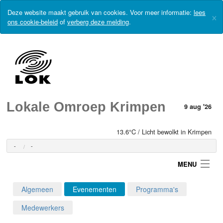
Deze website maakt gebruik van cookies. Voor meer informatie:
lees
×
ons cookie-beleid
of
verberg deze melding
.
Lokale Omroep Krimpen
9 aug '26
13.6°C / Licht bewolkt in Krimpen
-
-
MENU
Algemeen
Evenementen
Programma's
Login
Medewerkers