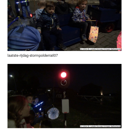
laatste-rijdag-stormpolderrail07