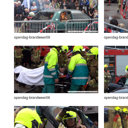
Luister LOK Live
Donderdag
LOK schijf
Vrijdag
Oude LOK programma's
Zaterdag
opendag-brandweer09
opendag-bran
Zondag
opendag-brandweer06
opendag-bran