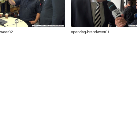
dweer02
opendag-brandweer01