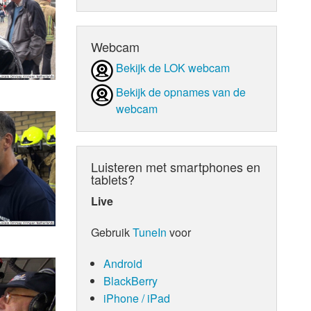
d Orgaan
Webcam
Bekijk de LOK webcam
Bekijk de opnames van de
webcam
Luisteren met smartphones en
tablets?
Live
Gebruik
TuneIn
voor
Android
BlackBerry
iPhone / iPad