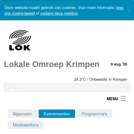
Deze website maakt gebruik van cookies. Voor meer informatie:
lees
×
ons cookie-beleid
of
verberg deze melding
.
Lokale Omroep Krimpen
9 aug '26
24.3°C / Onbewolkt in Krimpen
-
-
MENU
Algemeen
Evenementen
Programma's
Login
Medewerkers