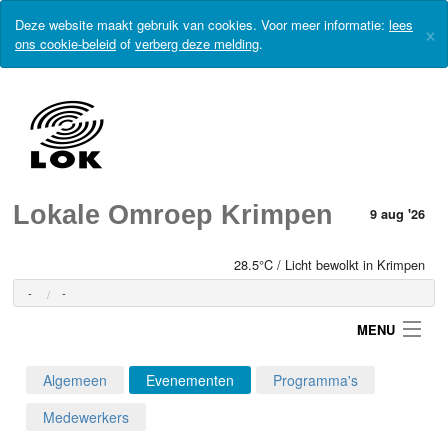
Deze website maakt gebruik van cookies. Voor meer informatie:
lees
×
ons cookie-beleid
of
verberg deze melding
.
Lokale Omroep Krimpen
9 aug '26
28.5°C / Licht bewolkt in Krimpen
-
-
MENU
Algemeen
Evenementen
Programma's
Login
Medewerkers