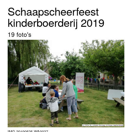
Home
Schaapscheerfeest
Programma's
kinderboerderij 2019
Nieuws
19 foto's
Foto's
Video
Webcam
Info
IMG-20190525-WA0027