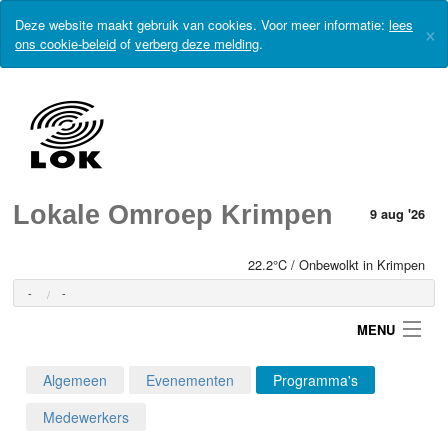
Deze website maakt gebruik van cookies. Voor meer informatie:
lees
×
ons cookie-beleid
of
verberg deze melding
.
Lokale Omroep Krimpen
9 aug '26
22.2°C / Onbewolkt in Krimpen
-
-
MENU
Algemeen
Evenementen
Programma's
Login
Medewerkers