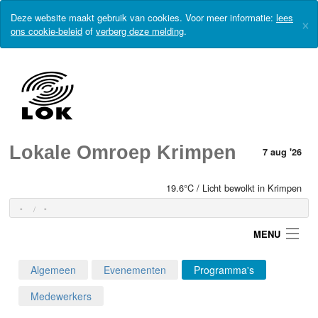
Deze website maakt gebruik van cookies. Voor meer informatie:
lees
×
ons cookie-beleid
of
verberg deze melding
.
Lokale Omroep Krimpen
7 aug '26
19.6°C / Licht bewolkt in Krimpen
-
-
MENU
Algemeen
Evenementen
Programma's
Login
Medewerkers