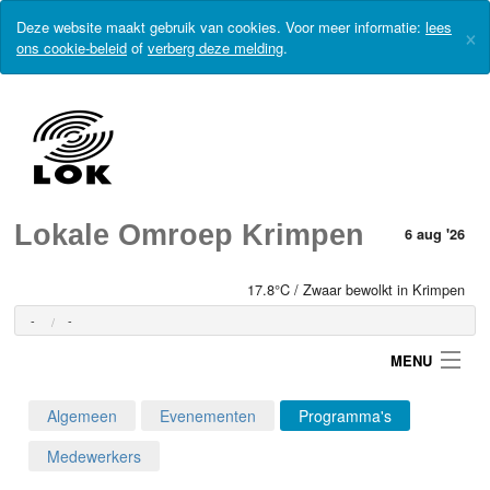
Deze website maakt gebruik van cookies. Voor meer informatie:
lees
×
ons cookie-beleid
of
verberg deze melding
.
Lokale Omroep Krimpen
6 aug '26
17.8°C / Zwaar bewolkt in Krimpen
-
-
MENU
Algemeen
Evenementen
Programma's
Login
Medewerkers