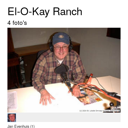
Home
El-O-Kay Ranch
Programma's
4 foto's
Nieuws
Foto's
Video
Webcam
Info
Jan Evenhuis (1)