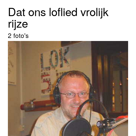
Home
Dat ons loflied vrolijk
Programma's
rijze
Nieuws
2 foto's
Foto's
Video
Webcam
Info