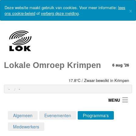
Deze website maakt gebruik van cookies. Voor meer informatie:
lees
×
ons cookie-beleid
of
verberg deze melding
.
Lokale Omroep Krimpen
6 aug '26
17.8°C / Zwaar bewolkt in Krimpen
-
-
MENU
Algemeen
Evenementen
Programma's
Login
Medewerkers