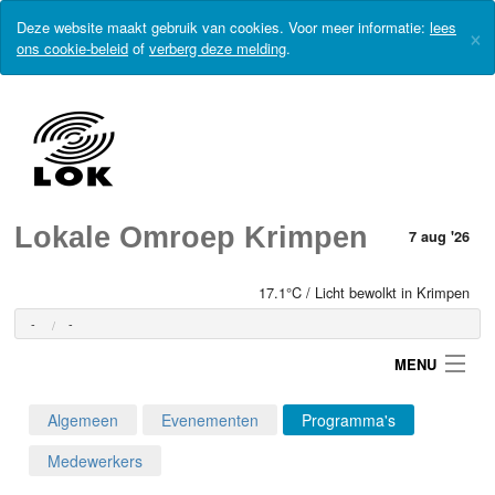
Deze website maakt gebruik van cookies. Voor meer informatie:
lees
×
ons cookie-beleid
of
verberg deze melding
.
Lokale Omroep Krimpen
7 aug '26
17.1°C / Licht bewolkt in Krimpen
-
-
MENU
Algemeen
Evenementen
Programma's
Login
Medewerkers