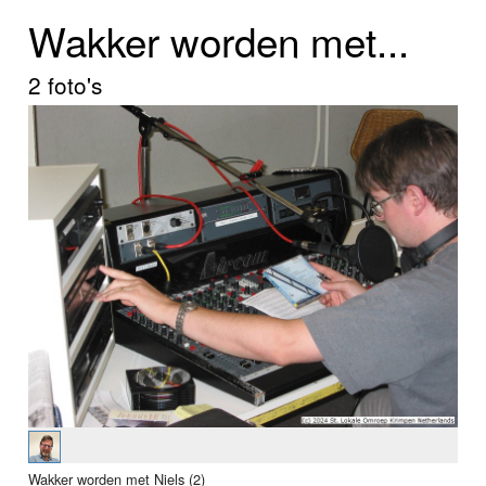
Home
Wakker worden met...
Programma's
2 foto's
Nieuws
Foto's
Video
Webcam
Info
Wakker worden met Niels (2)