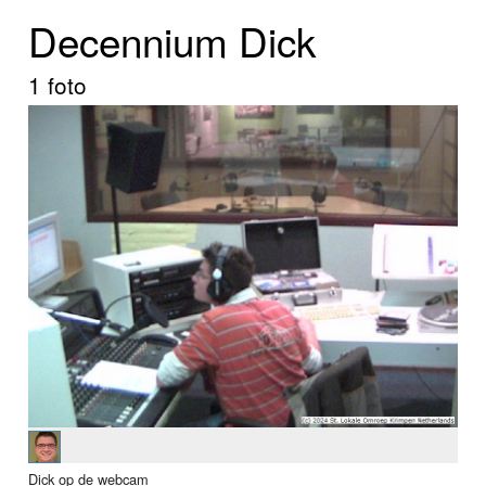
Home
Decennium Dick
Programma's
1 foto
Nieuws
Foto's
Video
Webcam
Info
Dick op de webcam