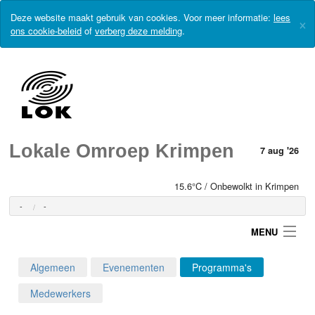
Deze website maakt gebruik van cookies. Voor meer informatie:
lees
×
ons cookie-beleid
of
verberg deze melding
.
Lokale Omroep Krimpen
7 aug '26
15.6°C / Onbewolkt in Krimpen
-
-
MENU
Algemeen
Evenementen
Programma's
Login
Medewerkers