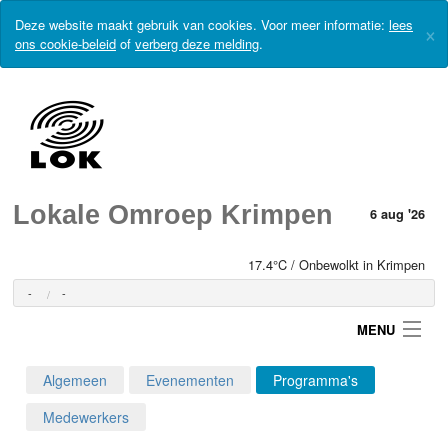
Deze website maakt gebruik van cookies. Voor meer informatie:
lees
×
ons cookie-beleid
of
verberg deze melding
.
Lokale Omroep Krimpen
6 aug '26
17.4°C / Onbewolkt in Krimpen
-
-
MENU
Algemeen
Evenementen
Programma's
Login
Medewerkers