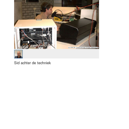
Luister LOK Live
Donderdag
LOK schijf
Vrijdag
Oude LOK programma's
Zaterdag
Zondag
Sid achter de techniek