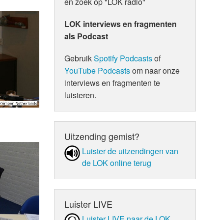
en zoek op "LOK radio"
LOK interviews en fragmenten
als Podcast
Gebruik
Spotify Podcasts
of
YouTube Podcasts
om naar onze
interviews en fragmenten te
luisteren.
Uitzending gemist?
Luister de uit­zen­din­gen van
de LOK online terug
Luister LIVE
Luister LIVE naar de LOK