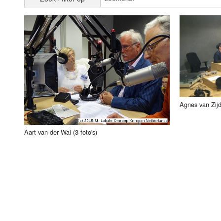
Luister LOK Live
Donderdag
LOK schijf
Vrijdag
Oude LOK programma's
Zaterdag
Zondag
Agnes van Zijd
Aart van der Wal (3 foto's)