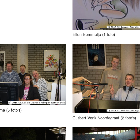
Ellen Bommelje (1 foto)
ma (5 foto's)
Gijsbert Vonk Noordegraaf (2 foto's)