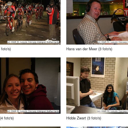
foto's)
Hans van der Meer (3 foto's)
4 foto's)
Hidde Zwart (3 foto's)