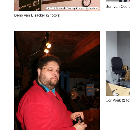
Bert van Ooste
Beno van Elsacker (2 foto's)
Cor Vonk (2 fot