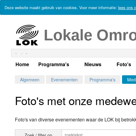
Deze website maakt gebruik van cookies. Voor meer informatie:
lees ons c
Lokale Omr
-
-
Home
Programma's
Nieuws
Foto's
Alle dagen
Actueel Lokaal Nieuw
Algeme
Algemeen
Evenementen
Programma's
Med
Weekschema
LOK nieuws
Evenem
Foto's met onze medewe
Per dag
Kabelkrant
Progra
Maandag
Alle programma's
Columns
Smoele
Foto's van diverse evenementen waar de LOK bij betrokk
Dinsdag
Uitzending gemist?
RSS feed
Woensdag
Zoek / filter op