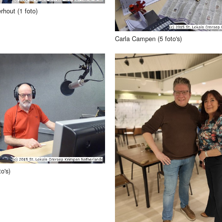
rhout (1 foto)
Carla Campen (5 foto's)
o's)