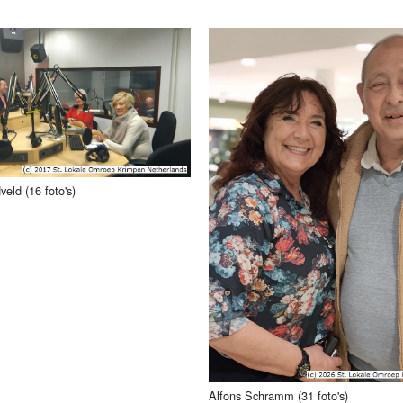
Programmabeleid Bepalen
Weerman
Over Krimpen a/d IJssel
veld (16 foto's)
Alfons Schramm (31 foto's)