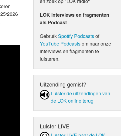
en zoek op "LOK radio"
keren
2025/2026
LOK interviews en fragmenten
.
als Podcast
Gebruik
Spotify Podcasts
of
YouTube Podcasts
om naar onze
interviews en fragmenten te
luisteren.
Uitzending gemist?
Luister de uit­zen­din­gen van
de LOK online terug
Luister LIVE
Luister LIVE naar de LOK