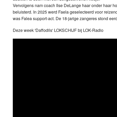
Vervolgens nam coach Ilse DeLange haar onder haar hoed
beluisterd. In 2025 werd Faela geselecteerd voor reizen
was Falea support-act. De 18-jarige zangeres stond eer
Deze week 'Daffodils' LOKSCHIJF bij LOK-Radio