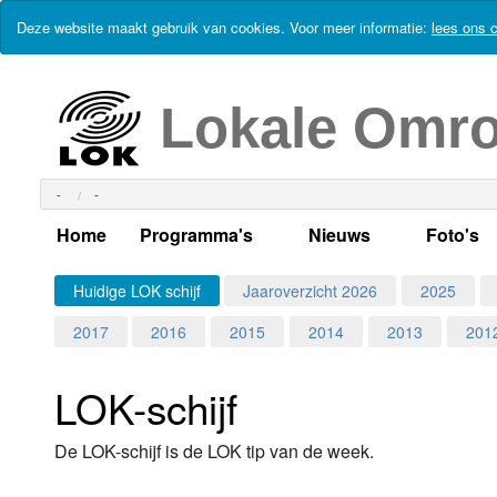
Deze website maakt gebruik van cookies. Voor meer informatie:
lees ons c
Lokale Omr
-
-
Home
Programma's
Nieuws
Foto's
Alle dagen
Actueel Lokaal Nieuw
Algeme
Huidige LOK schijf
Jaaroverzicht 2026
2025
2017
2016
2015
2014
2013
201
Weekschema
LOK nieuws
Evenem
Per dag
Kabelkrant
Progra
Maandag
LOK-schijf
Alle programma's
Columns
Smoele
Dinsdag
De LOK-schijf is de LOK tip van de week.
Uitzending gemist?
RSS feed
Woensdag