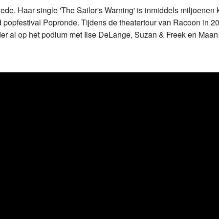
e. Haar single 'The Sailor's Warning' is inmiddels miljoenen 
d popfestival Popronde. Tijdens de theatertour van Racoon in 
der al op het podium met Ilse DeLange, Suzan & Freek en Maan