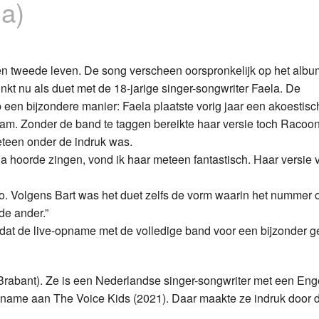
la)
Programmabeleid Bepalen
Weerman
en tweede leven. De song verscheen oorspronkelijk op het album 
klinkt nu als duet met de 18-jarige singer-songwriter Faela. De
Over Krimpen a/d IJssel
een bijzondere manier: Faela plaatste vorig jaar een akoestisc
am. Zonder de band te taggen bereikte haar versie toch Racoo
eteen onder de indruk was.
ela hoorde zingen, vond ik haar meteen fantastisch. Haar versie 
io. Volgens Bart was het duet zelfs de vorm waarin het nummer o
de ander.”
at de live-opname met de volledige band voor een bijzonder g
-Brabant). Ze is een Nederlandse singer-songwriter met een Eng
lname aan The Voice Kids (2021). Daar maakte ze indruk door d