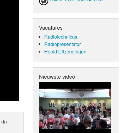
Vacatures
Radiotechnicus
Radiopresentator
Hoofd Uitzendingen
Nieuwste video
n in