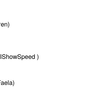
ren)
(IShowSpeed )
Faela)