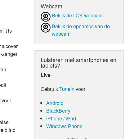
Webcam
d Orgaan
Bekijk de LOK webcam
Bekijk de opnames van de
'It is
webcam
he cover
n-zanger
Luisteren met smartphones en
tablets?
van
Live
oit
Gebruik
TuneIn
voor
evoel
Android
BlackBerry
iPhone / iPad
else
Windows Phone
e blind