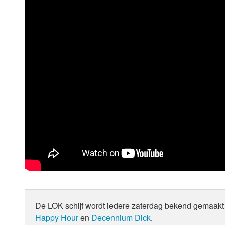
De LOK schijf wordt iedere zaterdag bekend gemaakt 
Happy Hour
en
Decennium Dick
.