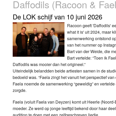
Daffodils (Racoon & Fae
Luister LOK Live
Donderdag
De LOK schijf van 10 juni 2026
LOK schijf
Vrijdag
Racoon geeft 'Daffodils' e
what it is' uit 2024, maar 
Oude LOK programma's
Zaterdag
samenwerking ontstond op 
Zondag
van het nummer op Instagr
Bart van der Weide, die m
Bart vertelde: “Toen ik Fa
Daffodils was mooier dan het origineel.”
Uiteindelijk belandden beide artiesten samen in de stud
bedoeld was. “Faela zingt het vanuit het perspectief van 
Faela noemde de samenwerking “geweldig” en vertelde d
zorgde.
Faela (voluit Faela van Deyzen) komt uit Heerle (Noord
moeder. Ze werd op jonge leeftijd bekend door haar dee
audition te doen met een zelfgeschreven liedje.