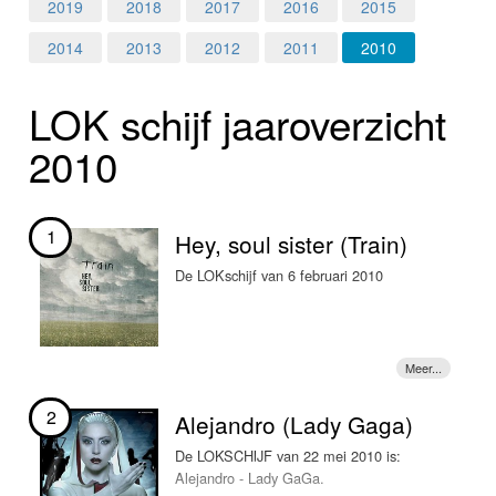
Home
2019
2018
2017
2016
2015
2014
2013
2012
2011
2010
Programma's
LOK schijf jaar­over­zicht
Nieuws
2010
Foto's
Video
1
Hey, soul sister (Train)
Webcam
De LOKschijf van 6 februari 2010
Info
2
Alejandro (Lady Gaga)
De LOKSCHIJF van 22 mei 2010 is:
Alejandro - Lady GaGa.