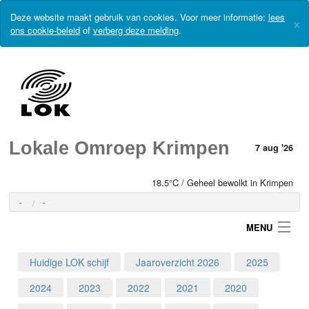
Deze website maakt gebruik van cookies. Voor meer informatie:
lees
×
ons cookie-beleid
of
verberg deze melding
.
Lokale Omroep Krimpen
7 aug '26
18.5°C / Geheel bewolkt in Krimpen
-
-
MENU
Huidige LOK schijf
Jaaroverzicht 2026
2025
Login
2024
2023
2022
2021
2020