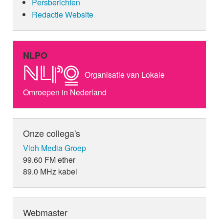
genaamd Everytime I think of you
Persberichten
(oorspronkelijk van The Babys). Het
Redactie Website
betekende zijn elfde nummer 1-hit.
Van 1994 tot 2006 heeft Borsato
opgeteld een heel jaar (52 weken) op
nummer één gestaan in de Top 40.
NLPO
Borsato heeft van 1996 tot en met 2006
alle versies van de TMF-awards
Organisatie van Lokale
gewonnen als Beste Zanger Nationaal,
waarna de prijs hernoemd werd tot
Omroepen in Nederland
Borsato Award. Ook won hij in 2004 en
2005 de Vlaamse TMF-award voor
Beste Zanger Internationaal.
In 2007 bracht Borsato wederom een
Onze collega's
verzamelalbum uit, Borsato Box. Het
Vloh Media Groep
bereikte de nummer 7-positie in de
Album Top 100.
99.60 FM ether
2008-2009: Wit Licht & The
89.0 MHz kabel
Entertainment Group (TEG) failliet
Borsato maakt zijn debuut als acteur in
de film Wit Licht, die in december 2008
uitkwam. Wit Licht is tevens de naam
Webmaster
van een single die op 21 april 2008