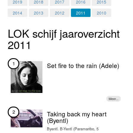
Home
2019
2018
2017
2016
2015
2014
2013
2012
2011
2010
Programma's
LOK schijf jaar­over­zicht
Nieuws
2011
Foto's
Video
1
Set fire to the rain (Adele)
Webcam
Info
2
Taking back my heart
(Byentl)
Byentl. B-Yentl (Paramaribo, 5