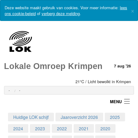
Deze website maakt gebruik van cookies. Voor meer informatie:
lees
×
ons cookie-beleid
of
verberg deze melding
.
Lokale Omroep Krimpen
7 aug '26
21°C / Licht bewolkt in Krimpen
-
-
MENU
Huidige LOK schijf
Jaaroverzicht 2026
2025
Login
2024
2023
2022
2021
2020