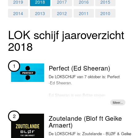
Home
2019
2018
2017
2016
2015
2014
2013
2012
2011
2010
Programma's
LOK schijf jaar­over­zicht
Nieuws
2018
Foto's
Video
1
Perfect (Ed Sheeran)
Webcam
De LOKSCHIJF van 7 oktober is: Perfect
-Ed Sheeran.
Info
Ed Sheeran is een Britse singer-
songwriter ((Halifax, 17 februari 1991)
die in juni 2011 met zijn debuutsingle
"The A Team" meteen in eigen land
2
Zoutelande (Blof ft Geike
doorbreekt. Een paar maanden later
Arnaert)
wordt de track ook in Nederland
opgepikt. Zijn debuutalbum "+"
De LOKSCHIJF is: Zoutelande - BLØF & Geike