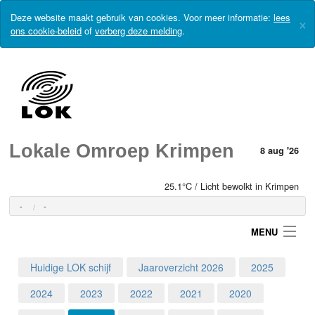
Deze website maakt gebruik van cookies. Voor meer informatie:
lees
×
ons cookie-beleid
of
verberg deze melding
.
Lokale Omroep Krimpen
8 aug '26
25.1°C / Licht bewolkt in Krimpen
-
-
MENU
Huidige LOK schijf
Jaaroverzicht 2026
2025
Login
2024
2023
2022
2021
2020