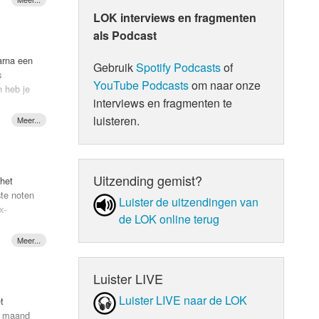
LOK interviews en fragmenten
als Podcast
veel
eld en
arna een
Gebruik
Spotify Podcasts
of
j dat ze
s
onder
YouTube Podcasts
om naar onze
n heb je
j's er
interviews en fragmenten te
luisteren.
Uitzending gemist?
 het
ste noten
Luister de uit­zen­din­gen van
x-
de LOK online terug
telt:
am." Naar
et
Luister LIVE
Luister LIVE naar de LOK
t
ij is
e maand