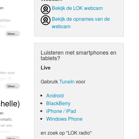
Bekijk de LOK webcam
en
d Orgaan
Bekijk de opnames van de
eacties
webcam
akes
 met m’n
era. De
niversal
Luisteren met smartphones en
in de
tablets?
n bracht
n het
Live
elen voor
 dan 25
Gebruik
TuneIn
voor
tenders
r van
djes kies
hance in
 track
Android
ber
helle)
BlackBerry
iPhone / iPad
an
o goed
Windows Phone
Borsato,
er
met wie
 “Danny
ekomen
oller
en zoek op "LOK radio"
 duetten
rack als