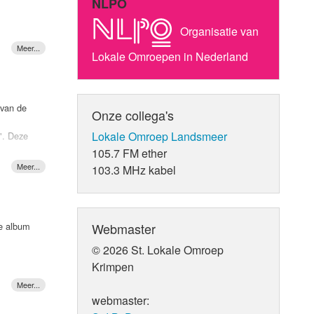
NLPO
Organisatie van
Lokale Omroepen in Nederland
bezingt
 van de
Onze collega's
Lokale Omroep Landsmeer
". Deze
n van 24K
105.7 FM ether
r heeft
103.3 MHz kabel
 het
derslag
 snel.
Webmaster
we album
tijdens
al)
© 2026 St. Lokale Omroep
Krimpen
webmaster: