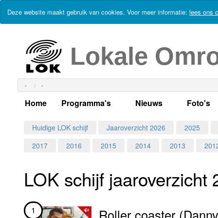
Deze website maakt gebruik van cookies. Voor meer informatie:
lees ons c
Lokale Omr
-
-
Home
Programma's
Nieuws
Foto's
Alle dagen
Actueel Lokaal Nieuw
Algeme
Huidige LOK schijf
Jaaroverzicht 2026
2025
2017
2016
2015
2014
2013
201
Weekschema
LOK nieuws
Evenem
Per dag
Kabelkrant
Progra
Maandag
LOK schijf jaar­over­zicht
Alle programma's
Columns
Smoele
Dinsdag
1
Roller coaster (Dann
Uitzending gemist?
RSS feed
Woensdag