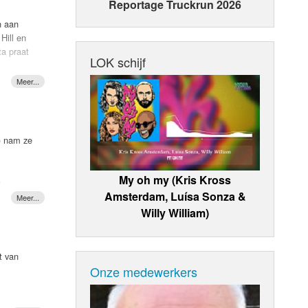
Reportage Truckrun 2026
n aan
l meer
Hill en
te hij
ta praat
LOK schijf
pent my
tience
 come to
9) nam ze
My oh my (Kris Kross
e
Amsterdam, Luísa Sonza &
nshine",
Willy William)
n goeie
je
t van
Onze medewerkers
aan’,