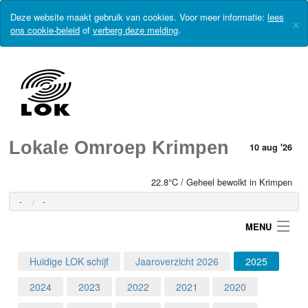
Deze website maakt gebruik van cookies. Voor meer informatie:
lees
×
ons cookie-beleid
of
verberg deze melding
.
Lokale Omroep Krimpen
10 aug '26
22.8°C / Geheel bewolkt in Krimpen
-
-
MENU
Huidige LOK schijf
Jaaroverzicht 2026
2025
Login
2024
2023
2022
2021
2020