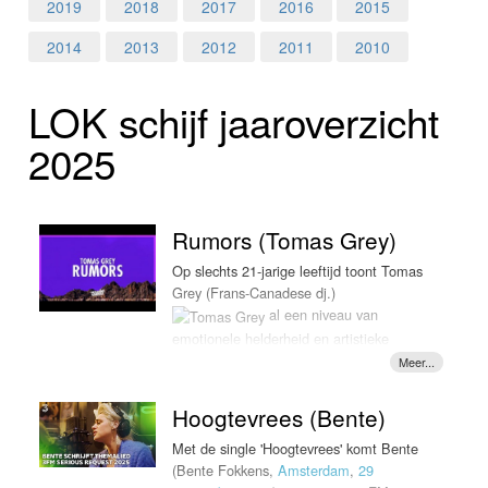
Home
2019
2018
2017
2016
2015
2014
2013
2012
2011
2010
Programma's
LOK schijf jaar­over­zicht
Nieuws
2025
Foto's
Video
Rumors (Tomas Grey)
Webcam
Op slechts 21-jarige leeftijd toont Tomas
Grey (Frans-Canadese dj.)
al een niveau van
Vacatures
emotionele helderheid en artistieke
focus dat zijn leeftijd ver overstijgt. Zijn
Info
single 'Rumors' is een nieuwe
zelfverzekerde stap voorwaarts, waarbij
Hoogtevrees (Bente)
hij zich richt op sfeer, ingetogenheid en
introspectie. Het nummer geeft de
Met de single 'Hoogtevrees' komt Bente
emotie de ruimte om te ademen. In
(Bente Fokkens,
Amsterdam
,
29