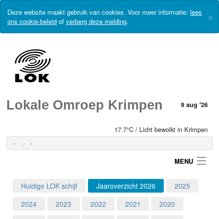
Deze website maakt gebruik van cookies. Voor meer informatie:
lees
×
ons cookie-beleid
of
verberg deze melding
.
Lokale Omroep Krimpen
9 aug '26
17.7°C / Licht bewolkt in Krimpen
-
-
MENU
Huidige LOK schijf
Jaaroverzicht 2026
2025
Login
2024
2023
2022
2021
2020