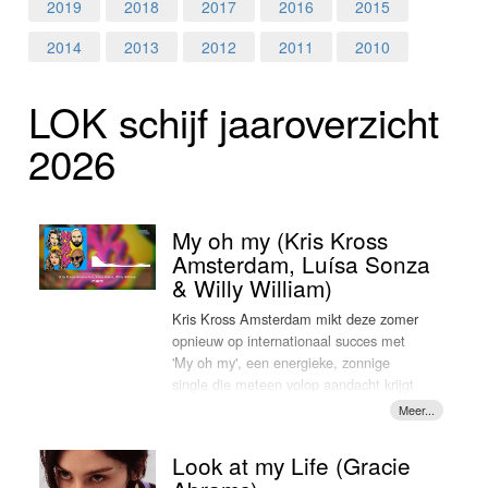
Home
2019
2018
2017
2016
2015
2014
2013
2012
2011
2010
Programma's
LOK schijf jaar­over­zicht
Nieuws
2026
Foto's
Video
My oh my (Kris Kross
Amsterdam, Luísa Sonza
Webcam
& Willy William)
Kris Kross Amsterdam mikt deze zomer
Info
opnieuw op internationaal succes met
'My oh my', een energieke, zonnige
single die meteen volop aandacht krijgt
in Nederland. De track is een
samenwerking met de Franse producer
en zanger Willy William
Look at my Life (Gracie