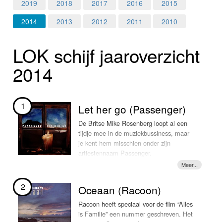
Home
2019
2018
2017
2016
2015
2014
2013
2012
2011
2010
Programma's
LOK schijf jaar­over­zicht
Nieuws
2014
Foto's
Video
1
Let her go (Passenger)
Webcam
De Britse Mike Rosenberg loopt al een
tijdje mee in de muziekbussiness, maar
je kent hem misschien onder zijn
Info
artiestennaam Passenger.
Het zou kunnen dat je Passenger al
eens live hebt gezien, want hij stond 12
2
Oceaan (Racoon)
maart 2012 ook in het voorprogramma
van Ed Sheeran in de Melkweg. 3FM
Racoon heeft speciaal voor de film “Alles
prijswinnares Kelly schreef een verslag
is Familie” een nummer geschreven. Het