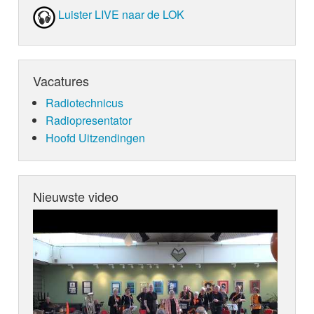
Luister LIVE naar de LOK
en sturen haar naar de kliniek
"Timberline Knolls" voor vrouwen. Hier
wordt ondekt dat Demi een Bipolaire
stoornis heeft. In Januari word ze weer
gespot op straat. Ze is uit de kliniek.
Vacatures
Demi maakt een documantaire
genaamd "Stay Strong" en laat deze
Radiotechnicus
tekst ook tatoeëren op haar polsen. In
Radiopresentator
de documantaire vertelt ze haar verhaal.
Hoofd Uitzendingen
Lovato is een groot voorbeeld voor veel
tieners, omdat ze haar verhaal durft te
delen en zo sterk blijft. Okee, lang
verhaal, maar een duidelijke! Een
Nieuwste video
terechte LOKSCHIJF!!!