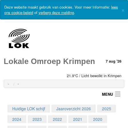
Deze website maakt gebruik van cookies. Voor meer informatie:
lees
×
ons cookie-beleid
of
verberg deze melding
.
Lokale Omroep Krimpen
7 aug '26
21.9°C / Licht bewolkt in Krimpen
-
-
MENU
Huidige LOK schijf
Jaaroverzicht 2026
2025
Login
2024
2023
2022
2021
2020