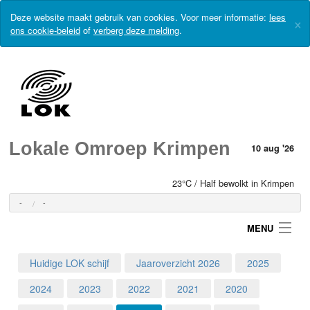
Deze website maakt gebruik van cookies. Voor meer informatie:
lees
×
ons cookie-beleid
of
verberg deze melding
.
Lokale Omroep Krimpen
10 aug '26
23°C / Half bewolkt in Krimpen
-
-
MENU
Huidige LOK schijf
Jaaroverzicht 2026
2025
Login
2024
2023
2022
2021
2020