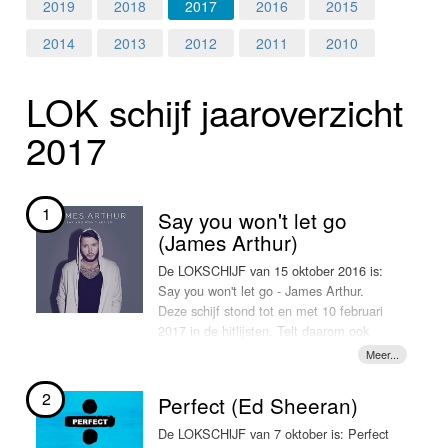
Home
2019
2018
2017
2016
2015
2014
2013
2012
2011
2010
Programma's
LOK schijf jaar­over­zicht
Nieuws
2017
Foto's
Video
1
Say you won't let go
(James Arthur)
Webcam
De LOKSCHIJF van 15 oktober 2016 is:
Say you won't let go - James Arthur.
Vacatures
Deze schijf stond tot en met 10 februari
2017 in de hitlijsten. Telt daarom ook
Info
nog mee voor het LOKschijf hitoverzicht
van 2017. En daarmee de terechte
nummer 1 van het LOKschijf hitoverzicht
2
Perfect (Ed Sheeran)
2017!!
De LOKSCHIJF van 7 oktober is: Perfect