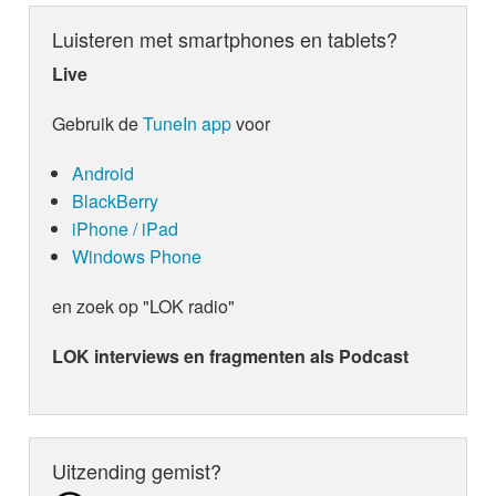
brengt ze een cover van Jij Bent De Liefde, origin
Veel luisterplezier!
in 2015 een hitje voor Guus Meeuwis. Een pracht
Luisteren met smartphones en tablets?
Live
Gebruik de
TuneIn app
voor
Android
BlackBerry
iPhone / iPad
Windows Phone
en zoek op "LOK radio"
LOK interviews en fragmenten als Podcast
Uitzending gemist?