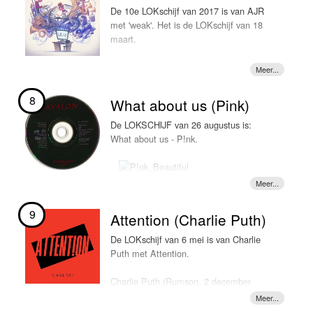
nu voorbij en dropt hij zijn nieuwe track
In 2017 werkt Jonas Blue samen met de
De 10e LOKschijf van 2017 is van AJR
"Too good at goodbyes". En wat is 'ie
Australische zanger William Singe op de track
met 'weak'. Het is de LOKschijf van 18
lekker hè? Het lijkt alsof Sam Smith
"Mama" dat deze week LOKSCHIJF is.
maart.
nooit is weggeweest. De track is weer
een echte tranentrekker, compleet met
koortje en al -> LOKSCHIJF
8
What about us (Pink)
De LOKSCHIJF van 26 augustus is:
What about us - P!nk.
9
Attention (Charlie Puth)
De LOKschijf van 6 mei is van Charlie
Puth met Attention.
Charlie Puth (Rumson, 2 december
1991, is een Amerikaans zanger en
pianist) plaatst vooral akoestische