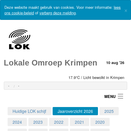
Deze website maakt gebruik van cookies. Voor meer informatie:
lees
×
ons cookie-beleid
of
verberg deze melding
.
Lokale Omroep Krimpen
10 aug '26
17.9°C / Licht bewolkt in Krimpen
-
-
MENU
Huidige LOK schijf
Jaaroverzicht 2026
2025
Login
2024
2023
2022
2021
2020