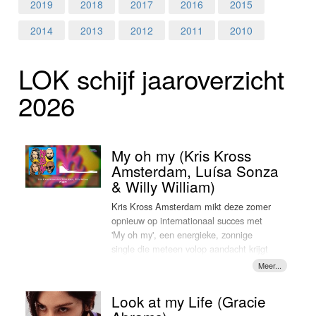
Home
2019
2018
2017
2016
2015
2014
2013
2012
2011
2010
Programma's
LOK schijf jaar­over­zicht
Nieuws
2026
Foto's
Video
My oh my (Kris Kross
Amsterdam, Luísa Sonza
Webcam
& Willy William)
Kris Kross Amsterdam mikt deze zomer
Vacatures
opnieuw op internationaal succes met
'My oh my', een energieke, zonnige
Info
single die meteen volop aandacht krijgt
in Nederland. De track is een
samenwerking met de Franse producer
en zanger Willy William
Look at my Life (Gracie