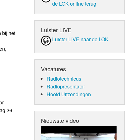
de LOK online terug
Luister LIVE
bij het
Luister LIVE naar de LOK
en,
Vacatures
Radiotechnicus
Radiopresentator
Hoofd Uitzendingen
or
dag 26
Nieuwste video