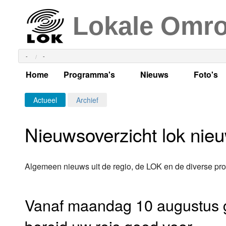
Lokale Omr
-
-
Home
Programma's
Nieuws
Foto's
Alle dagen
Actueel Lokaal Nieuw
Algeme
Actueel
Archief
Weekschema
LOK nieuws
Evenem
Nieuwsoverzicht lok nie
Per dag
Kabelkrant
Progra
Maandag
Alle programma's
Columns
Smoele
Algemeen nieuws uit de regio, de LOK en de diverse pr
Dinsdag
Uitzending gemist?
RSS feed
Woensdag
Vanaf maandag 10 augustus g
Luister LOK Live
Donderdag