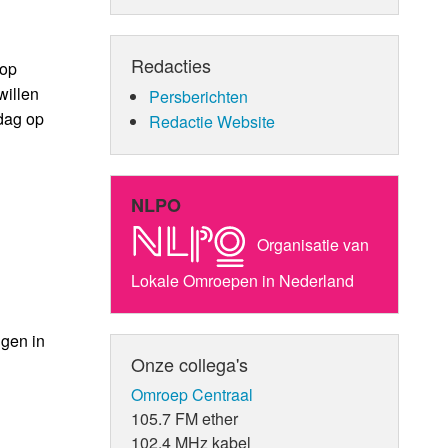
Redacties
 op
willen
Persberichten
dag op
Redactie Website
NLPO
Organisatie van
Lokale Omroepen in Nederland
ggen in
Onze collega's
Omroep Centraal
105.7 FM ether
102.4 MHz kabel