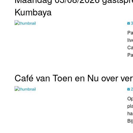
Kumbaya
3
Pa
li
Ca
Pas
Café van Toen en Nu over ve
2
Op
pl
ha
Bi