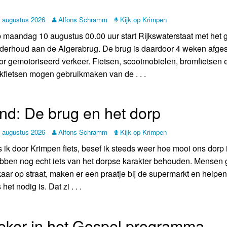
Weerman
 augustus 2026
Alfons Schramm
Kijk op Krimpen
Over Krimpen a/d IJssel
 maandag 10 augustus 00.00 uur start Rijkswaterstaat met het g
derhoud aan de Algerabrug. De brug is daardoor 4 weken afges
or gemotoriseerd verkeer. Fietsen, scootmobielen, bromfietsen 
kfietsen mogen gebruikmaken van de . . .
d: De brug en het dorp
 augustus 2026
Alfons Schramm
Kijk op Krimpen
s ik door Krimpen fiets, besef ik steeds weer hoe mooi ons dorp 
bben nog echt iets van het dorpse karakter behouden. Mensen 
kaar op straat, maken er een praatje bij de supermarkt en helpen
 het nodig is. Dat zi . . .
eker in het Gospel programma