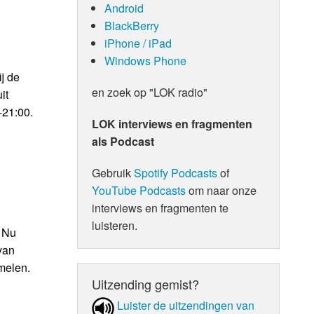
Android
BlackBerry
iPhone / iPad
Windows Phone
j de
en zoek op "LOK radio"
it
-21:00.
LOK interviews en fragmenten
als Podcast
Gebruik
Spotify Podcasts
of
YouTube Podcasts
om naar onze
interviews en fragmenten te
luisteren.
n Nu
van
melen.
Uitzending gemist?
Luister de uit­zen­din­gen van