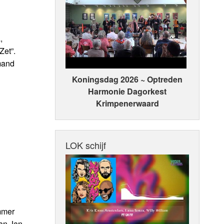
,
Zet”.
emand
Koningsdag 2026 ~ Optreden
Harmonie Dagorkest
Krimpenerwaard
LOK schijf
mmer
van Jan