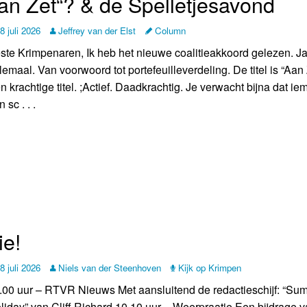
 van Zet“? & de Spelletjesavond
8 juli 2026
Jeffrey van der Elst
Column
ste Krimpenaren, Ik heb het nieuwe coalitieakkoord gelezen. Ja
lemaal. Van voorwoord tot portefeuilleverdeling. De titel is “Aan 
n krachtige titel. ;Actief. Daadkrachtig. Je verwacht bijna dat i
 sc . . .
ie!
8 juli 2026
Niels van der Steenhoven
Kijk op Krimpen
.00 uur – RTVR Nieuws Met aansluitend de redactieschijf: “Su
liday” van Cliff Richard 10.10 uur – Weerpraatje Een bijdrage 