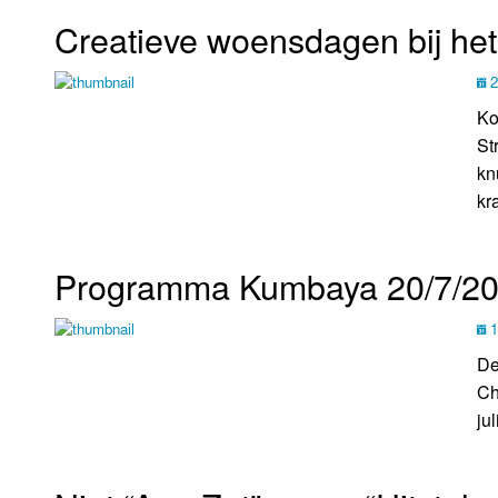
Creatieve woensdagen bij h
2
Ko
St
kn
kr
Programma Kumbaya 20/7/2
1
De
Ch
juli