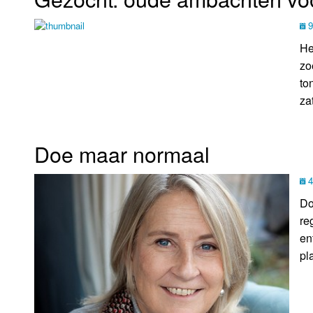
9
He
zo
to
za
Doe maar normaal
4
Do
re
en
pl