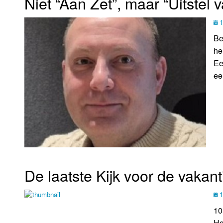
Niet “Aan Zet”, maar “Uitstel
1
Be
he
Ee
een
De laatste Kijk voor de vakant
1
10
Ho