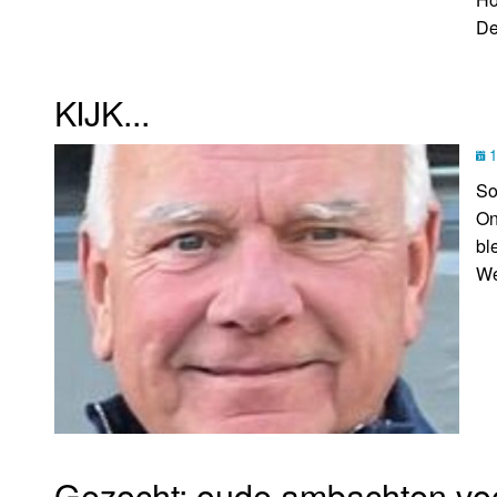
De
KIJK...
1
So
On
bl
We
Gezocht: oude ambachten v