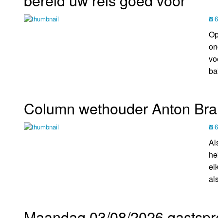
bereid uw reis goed voor
LOK schijf
Vrijdag
6
Oude LOK programma's
Zaterdag
Op
on
Zondag
vo
ba
Column wethouder Anton Bran
6
Al
he
el
als
Maandag 03/08/2026 gastspr