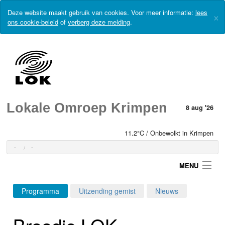
Deze website maakt gebruik van cookies. Voor meer informatie:
lees
×
ons cookie-beleid
of
verberg deze melding
.
Lokale Omroep Krimpen
8 aug '26
11.2°C / Onbewolkt in Krimpen
-
-
MENU
Programma
Uitzending gemist
Nieuws
Login
Broodje LOK