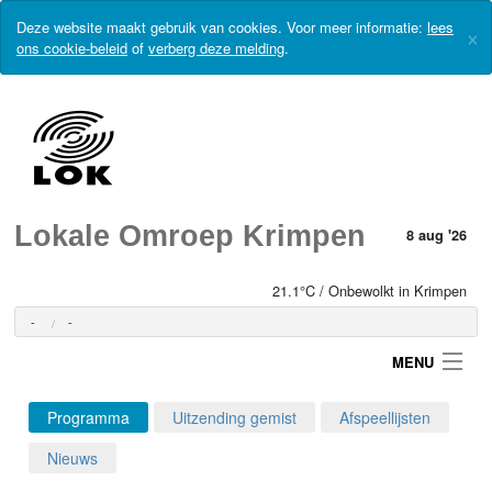
Deze website maakt gebruik van cookies. Voor meer informatie:
lees
×
ons cookie-beleid
of
verberg deze melding
.
Lokale Omroep Krimpen
8 aug '26
21.1°C / Onbewolkt in Krimpen
-
-
MENU
Programma
Uitzending gemist
Afspeellijsten
Login
Nieuws