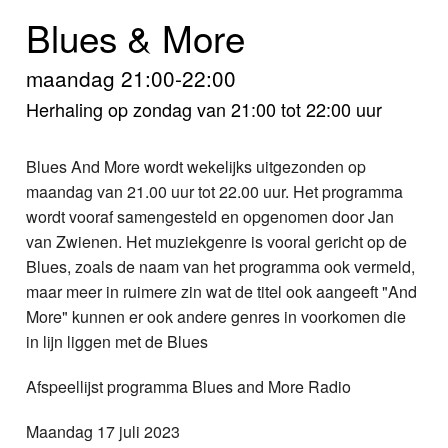
Home
Blues & More
Programma's
maandag 21:00-22:00
Nieuws
Herhaling op zondag van 21:00 tot 22:00 uur
Foto's
Blues And More wordt wekelijks uitgezonden op
maandag van 21.00 uur tot 22.00 uur. Het programma
Video
wordt vooraf samengesteld en opgenomen door Jan
van Zwienen. Het muziekgenre is vooral gericht op de
Webcam
Blues, zoals de naam van het programma ook vermeld,
maar meer in ruimere zin wat de titel ook aangeeft "And
Info
More" kunnen er ook andere genres in voorkomen die
in lijn liggen met de Blues
Afspeellijst programma Blues and More Radio
Maandag 17 juli 2023