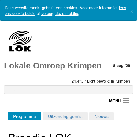
Deze website maakt gebruik van cookies. Voor meer informatie:
lees
×
ons cookie-beleid
of
verberg deze melding
.
Lokale Omroep Krimpen
8 aug '26
24.4°C / Licht bewolkt in Krimpen
-
-
MENU
Programma
Uitzending gemist
Nieuws
Login
Broodje LOK