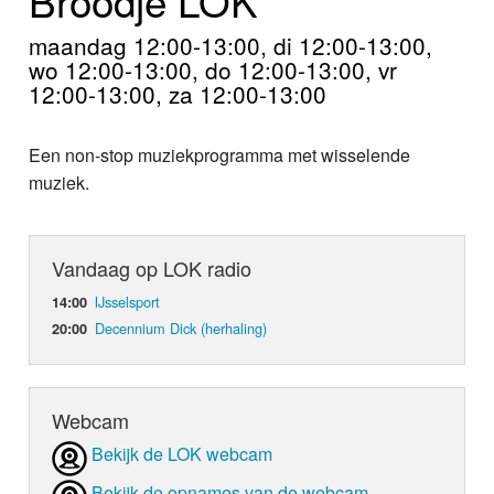
Home
maandag 12:00-13:00, di 12:00-13:00,
Programma's
wo 12:00-13:00, do 12:00-13:00, vr
12:00-13:00, za 12:00-13:00
Nieuws
Een non-stop muziekprogramma met wisselende
Foto's
muziek.
Video
Vandaag op LOK radio
Webcam
IJsselsport
14:00
Info
Decennium Dick (herhaling)
20:00
Webcam
Bekijk de LOK webcam
Bekijk de opnames van de webcam