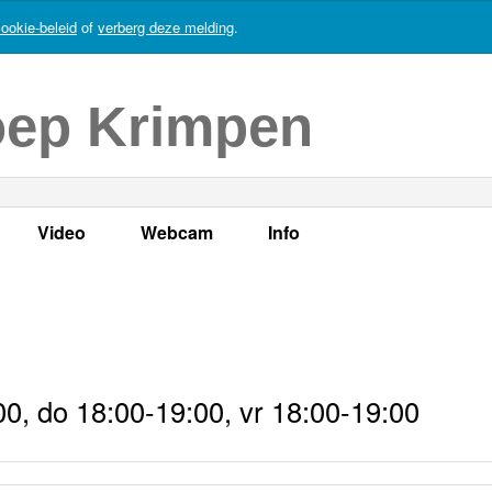
ookie-beleid
of
verberg deze melding
.
oep Krimpen
Video
Webcam
Info
s
en
LOK TV
Live webcam
Adres, telefoonnummer en
enten
LOK TV live
Opnames webcam
Adverteren
mma's
Video Krimpen aan den IJssel
Persberichten
0, do 18:00-19:00, vr 18:00-19:00
nboek
Bestuur
Vacatures