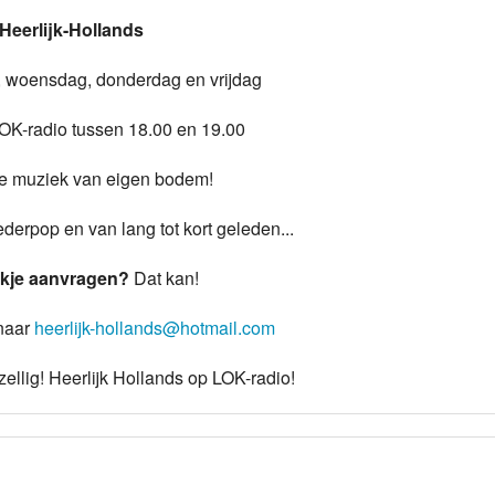
Heerlijk-Hollands
Programmabeleid Bepalen
, woensdag, donderdag en vrijdag
Weerman
LOK-radio tussen 18.00 en 19.00
Over Krimpen a/d IJssel
je muziek van eigen bodem!
derpop en van lang tot kort geleden...
kje aanvragen?
Dat kan!
 naar
heerlijk-hollands@hotmail.com
ellig! Heerlijk Hollands op LOK-radio!