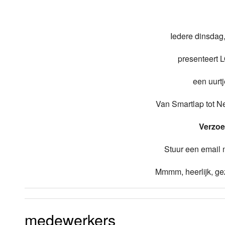
Luister LOK Live
Donderdag
Iedere dinsdag
LOK schijf
Vrijdag
presenteert 
Oude LOK programma's
Zaterdag
een uurt
Zondag
Van Smartlap tot Ne
Verzoe
Stuur een email
Mmmm, heerlijk, gez
medewerkers