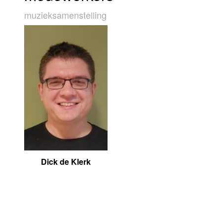
muziek­sa­men­stel­ling
Dick de Klerk