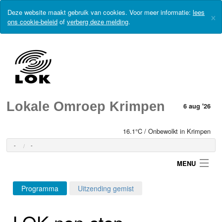
Deze website maakt gebruik van cookies. Voor meer informatie:
lees
×
ons cookie-beleid
of
verberg deze melding
.
Lokale Omroep Krimpen
6 aug '26
16.1°C / Onbewolkt in Krimpen
-
-
MENU
Programma
Uitzending gemist
Login
LOK non-stop