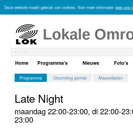
Deze website maakt gebruik van cookies. Voor meer informatie:
lees ons c
Lokale Omr
-
-
Home
Programma's
Nieuws
Foto's
Alle dagen
Actueel Lokaal Nieuw
Algeme
Programma
Uitzending gemist
Afspeellijsten
Weekschema
LOK nieuws
Evenem
Late Night
Per dag
Kabelkrant
Progra
Maandag
maandag 22:00-23:00, di 22:00-23:0
Alle programma's
Columns
Smoele
Dinsdag
23:00
Uitzending gemist?
RSS feed
Woensdag