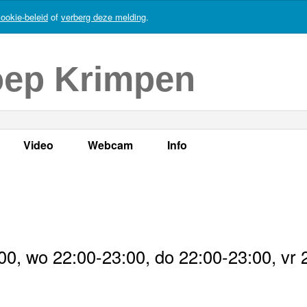
ookie-beleid
of
verberg deze melding
.
oep Krimpen
Video
Webcam
Info
s
en
LOK TV
Live webcam
Adres, telefoonnummer en
enten
LOK TV live
Opnames webcam
Adverteren
mma's
Video Krimpen aan den IJssel
Persberichten
0, wo 22:00-23:00, do 22:00-23:00, vr 
nboek
Bestuur
Vacatures