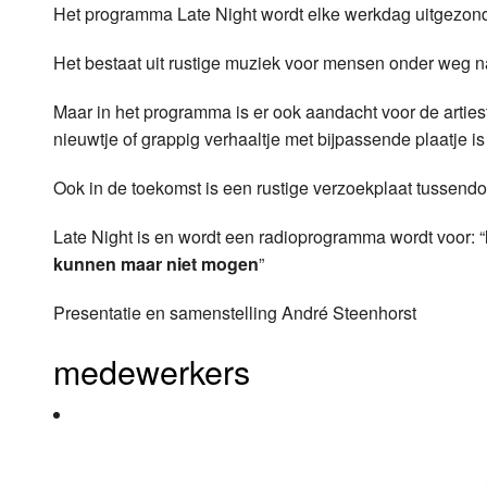
Het programma Late Night wordt elke werkdag uitgezond
Luister LOK Live
Donderdag
Het bestaat uit rustige muziek voor mensen onder weg n
LOK schijf
Vrijdag
Maar in het programma is er ook aandacht voor de arties
Oude LOK programma's
Zaterdag
nieuwtje of grappig verhaaltje met bijpassende plaatje is
Zondag
Ook in de toekomst is een rustige verzoekplaat tussendo
Late Night is en wordt een radioprogramma wordt voor: “
kunnen maar niet mogen
”
Presentatie en samenstelling André Steenhorst
medewerkers