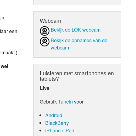
d Orgaan
en.
Webcam
Bekijk de LOK webcam
daar een
Bekijk de opnames van de
webcam
emaakt.)
 wel
Luisteren met smartphones en
tablets?
Live
Gebruik
TuneIn
voor
Android
BlackBerry
iPhone / iPad