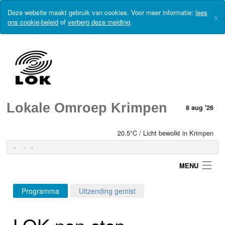
Deze website maakt gebruik van cookies. Voor meer informatie:
lees
×
ons cookie-beleid
of
verberg deze melding
.
Lokale Omroep Krimpen
8 aug '26
20.5°C / Licht bewolkt in Krimpen
-
-
MENU
Programma
Uitzending gemist
Login
LOK non-stop