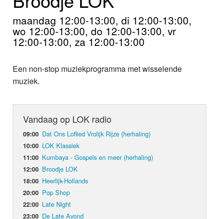
Home
maandag 12:00-13:00, di 12:00-13:00,
Programma's
wo 12:00-13:00, do 12:00-13:00, vr
12:00-13:00, za 12:00-13:00
Nieuws
Een non-stop muziekprogramma met wisselende
Foto's
muziek.
Video
Vandaag op LOK radio
Webcam
Dat Ons Loflied Vrolijk Rijze (herhaling)
09:00
Info
LOK Klassiek
10:00
Kumbaya - Gospels en meer (herhaling)
11:00
Broodje LOK
12:00
Heerlijk-Hollands
18:00
Pop Shop
20:00
Late Night
22:00
De Late Avond
23:00