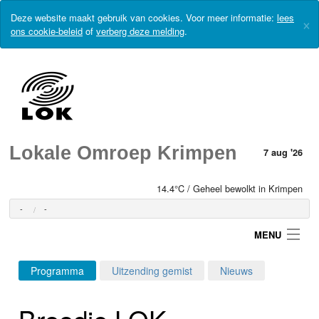
Deze website maakt gebruik van cookies. Voor meer informatie:
lees
×
ons cookie-beleid
of
verberg deze melding
.
Lokale Omroep Krimpen
7 aug '26
14.4°C / Geheel bewolkt in Krimpen
-
-
MENU
Programma
Uitzending gemist
Nieuws
Login
Broodje LOK