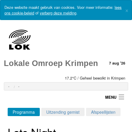
Deze website maakt gebruik van cookies. Voor meer informatie:
lees
×
ons cookie-beleid
of
verberg deze melding
.
Lokale Omroep Krimpen
7 aug '26
17.2°C / Geheel bewolkt in Krimpen
-
-
MENU
Programma
Uitzending gemist
Afspeellijsten
Login
Late Night