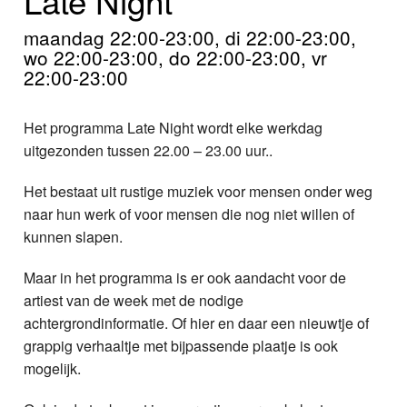
Home
maandag 22:00-23:00, di 22:00-23:00,
Programma's
wo 22:00-23:00, do 22:00-23:00, vr
22:00-23:00
Nieuws
Het programma Late Night wordt elke werkdag
Foto's
uitgezonden tussen 22.00 – 23.00 uur..
Video
Het bestaat uit rustige muziek voor mensen onder weg
naar hun werk of voor mensen die nog niet willen of
Webcam
kunnen slapen.
Info
Maar in het programma is er ook aandacht voor de
artiest van de week met de nodige
achtergrondinformatie. Of hier en daar een nieuwtje of
grappig verhaaltje met bijpassende plaatje is ook
mogelijk.