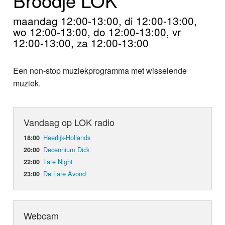
Home
maandag 12:00-13:00, di 12:00-13:00,
Programma's
wo 12:00-13:00, do 12:00-13:00, vr
12:00-13:00, za 12:00-13:00
Nieuws
Een non-stop muziekprogramma met wisselende
Foto's
muziek.
Video
Vandaag op LOK radio
Webcam
Heerlijk-Hollands
18:00
Info
Decennium Dick
20:00
Late Night
22:00
De Late Avond
23:00
Webcam