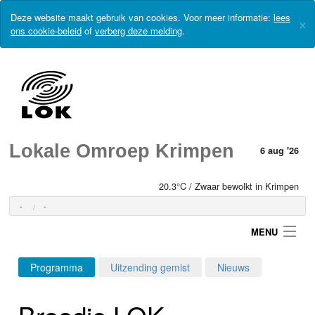
Deze website maakt gebruik van cookies. Voor meer informatie:
lees
×
ons cookie-beleid
of
verberg deze melding
.
Lokale Omroep Krimpen
6 aug '26
20.3°C / Zwaar bewolkt in Krimpen
-
-
MENU
Programma
Uitzending gemist
Nieuws
Login
Broodje LOK