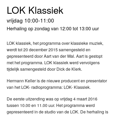
Home
LOK Klassiek
Programma's
vrijdag 10:00-11:00
Nieuws
Herhaling op zondag van 12:00 tot 13:00 uur
Foto's
LOK klassiek, het programma over klassieke muziek,
werdt tot 20 december 2015 samengesteld en
Video
gepresenteerd door Aart van der Wal. Aart is gestopt
met het programma. LOK klassiek werd vervolgens
Webcam
tijdelijk samengesteld door Dick de Klerk.
Info
Hermann Keller is de nieuwe producent en presentator
van het LOK- radioprogramma: LOK- Klassiek.
De eerste uitzending was op vrijdag 4 maart 2016
tussen 10.00 en 11.00 uur. Het programma werd
gepresenteerd in de studio van de LOK. De herhaling is