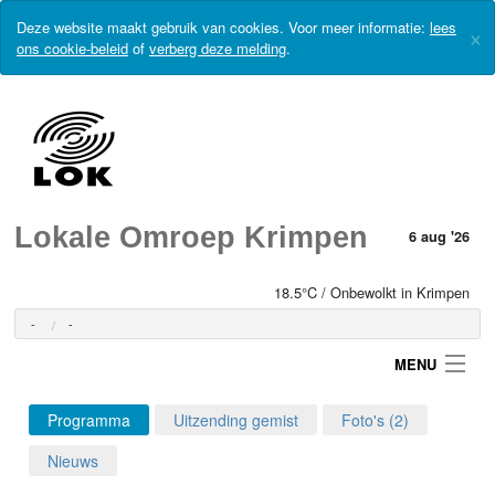
Deze website maakt gebruik van cookies. Voor meer informatie:
lees
×
ons cookie-beleid
of
verberg deze melding
.
Lokale Omroep Krimpen
6 aug '26
18.5°C / Onbewolkt in Krimpen
-
-
MENU
Programma
Uitzending gemist
Foto's (2)
Login
Nieuws